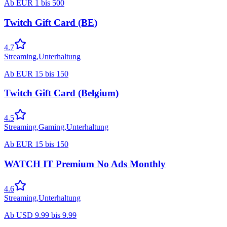
Ab
EUR
1
bis
500
Twitch Gift Card (BE)
4.7
Streaming
,
Unterhaltung
Ab
EUR
15
bis
150
Twitch Gift Card (Belgium)
4.5
Streaming
,
Gaming
,
Unterhaltung
Ab
EUR
15
bis
150
WATCH IT Premium No Ads Monthly
4.6
Streaming
,
Unterhaltung
Ab
USD
9.99
bis
9.99