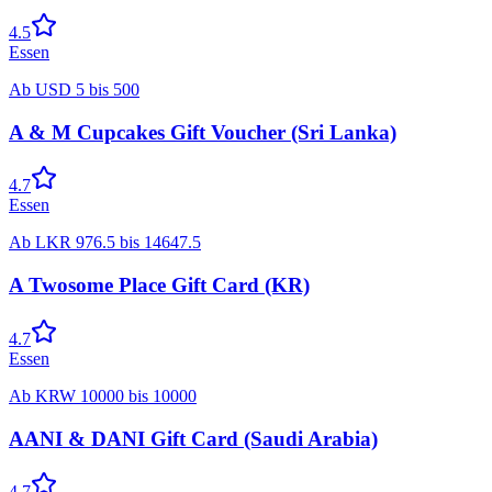
4.5
Essen
Ab
USD
5
bis
500
A & M Cupcakes Gift Voucher (Sri Lanka)
4.7
Essen
Ab
LKR
976.5
bis
14647.5
A Twosome Place Gift Card (KR)
4.7
Essen
Ab
KRW
10000
bis
10000
AANI & DANI Gift Card (Saudi Arabia)
4.7