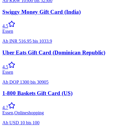
Ab
KRW
10500
bis
52500
Swiggy Money Gift Card (India)
4.5
Essen
Ab
INR
516.95
bis
1033.9
Uber Eats Gift Card (Dominican Republic)
4.5
Essen
Ab
DOP
1300
bis
30905
1-800 Baskets Gift Card (US)
4.7
Essen
,
Onlineshopping
Ab
USD
10
bis
100