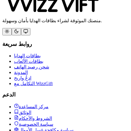
منصتك الموثوقة لشراء بطاقات الهدايا بأمان وسهولة.
روابط سريعة
بطاقات الهدايا
بطاقات الألعاب
شحن رصيد الهاتف
المدونة
ادعُ واربح
التكامل مع WizzGift
الدعم
مركز المساعدة
الوثائق
الشروط والأحكام
سياسة الخصوصية
سياسة مكافحة غسل الأموال