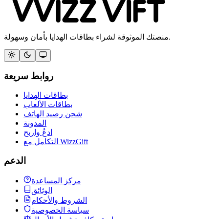
منصتك الموثوقة لشراء بطاقات الهدايا بأمان وسهولة.
روابط سريعة
بطاقات الهدايا
بطاقات الألعاب
شحن رصيد الهاتف
المدونة
ادعُ واربح
التكامل مع WizzGift
الدعم
مركز المساعدة
الوثائق
الشروط والأحكام
سياسة الخصوصية