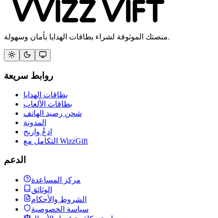
منصتك الموثوقة لشراء بطاقات الهدايا بأمان وسهولة.
روابط سريعة
بطاقات الهدايا
بطاقات الألعاب
شحن رصيد الهاتف
المدونة
ادعُ واربح
التكامل مع WizzGift
الدعم
مركز المساعدة
الوثائق
الشروط والأحكام
سياسة الخصوصية