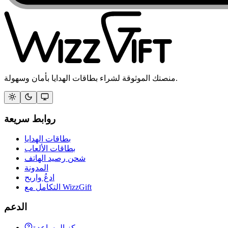
منصتك الموثوقة لشراء بطاقات الهدايا بأمان وسهولة.
روابط سريعة
بطاقات الهدايا
بطاقات الألعاب
شحن رصيد الهاتف
المدونة
ادعُ واربح
التكامل مع WizzGift
الدعم
مركز المساعدة