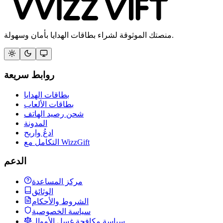
منصتك الموثوقة لشراء بطاقات الهدايا بأمان وسهولة.
روابط سريعة
بطاقات الهدايا
بطاقات الألعاب
شحن رصيد الهاتف
المدونة
ادعُ واربح
التكامل مع WizzGift
الدعم
مركز المساعدة
الوثائق
الشروط والأحكام
سياسة الخصوصية
سياسة مكافحة غسل الأموال