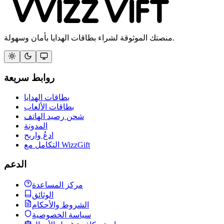
منصتك الموثوقة لشراء بطاقات الهدايا بأمان وسهولة.
روابط سريعة
بطاقات الهدايا
بطاقات الألعاب
شحن رصيد الهاتف
المدونة
ادعُ واربح
التكامل مع WizzGift
الدعم
مركز المساعدة
الوثائق
الشروط والأحكام
سياسة الخصوصية