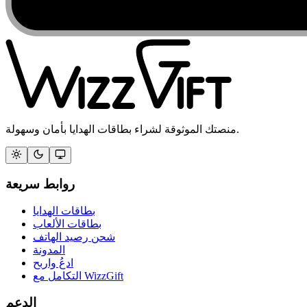
منصتك الموثوقة لشراء بطاقات الهدايا بأمان وسهولة.
روابط سريعة
بطاقات الهدايا
بطاقات الألعاب
شحن رصيد الهاتف
المدونة
ادعُ واربح
التكامل مع WizzGift
الدعم