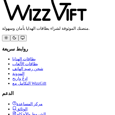
منصتك الموثوقة لشراء بطاقات الهدايا بأمان وسهولة.
روابط سريعة
بطاقات الهدايا
بطاقات الألعاب
شحن رصيد الهاتف
المدونة
ادعُ واربح
التكامل مع WizzGift
الدعم
مركز المساعدة
الوثائق
الشروط والأحكام