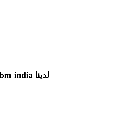
اكتشف خيارات CategoryCarousel.electricity---brihan-mumbai-inbm-india لدينا