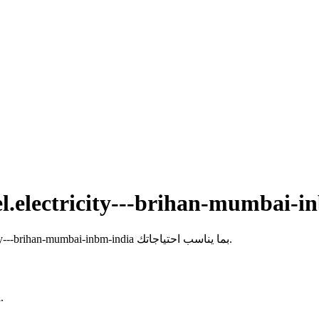
اختر من تشكيلة واسعة من بطاقات هدايا CategoryCarousel.electricity---brihan-mumbai-inbm-india بما يناسب احتياجاتك.
لا