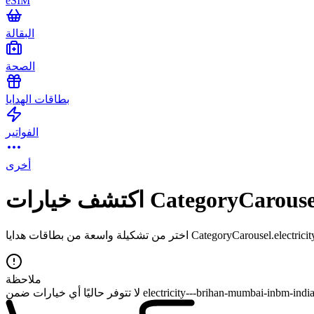
eSIM
البقالة
الصحة
بطاقات الهدايا
الفواتير
أخرى
ملاحظة
 تتوفر حاليًا أي خيارات ضمن electricity---brihan-mumbai-inbm-india.