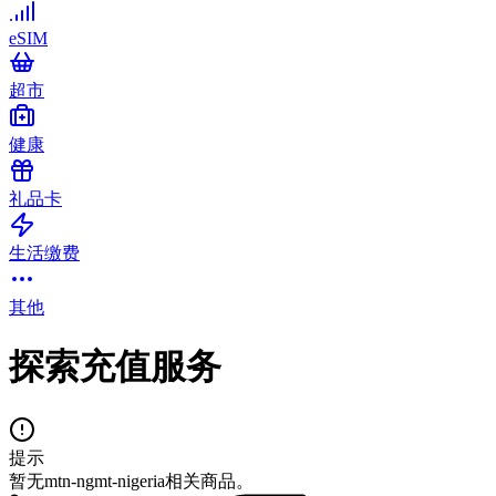
eSIM
超市
健康
礼品卡
生活缴费
其他
探索充值服务
提示
暂无mtn-ngmt-nigeria相关商品。