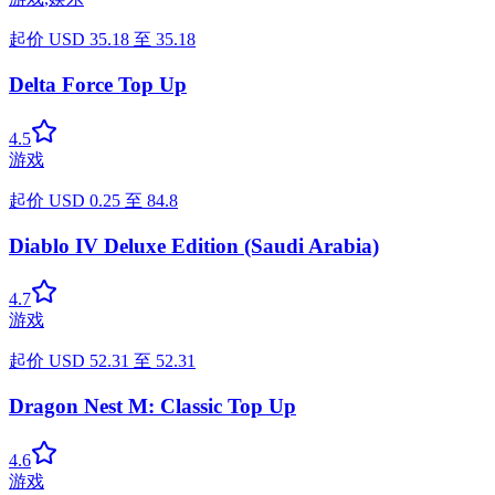
起价
USD
35.18
至
35.18
Delta Force Top Up
4.5
游戏
起价
USD
0.25
至
84.8
Diablo IV Deluxe Edition (Saudi Arabia)
4.7
游戏
起价
USD
52.31
至
52.31
Dragon Nest M: Classic Top Up
4.6
游戏