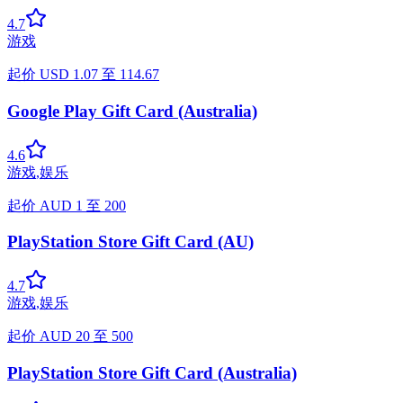
4.7
游戏
起价
USD
1.07
至
114.67
Google Play Gift Card (Australia)
4.6
游戏
,
娱乐
起价
AUD
1
至
200
PlayStation Store Gift Card (AU)
4.7
游戏
,
娱乐
起价
AUD
20
至
500
PlayStation Store Gift Card (Australia)