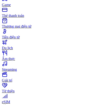
Game
Thẻ thanh toán
Thương mại điện tử
Tiền điện tử
Du lịch
Ẩm thực
Streaming
Giải trí
Từ thiện
eSIM