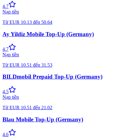
4.7
Nạp tiền
Từ
EUR
10.13
đến
50.64
Ay Yildiz Mobile Top-Up (Germany)
4.7
Nạp tiền
Từ
EUR
10.51
đến
31.53
BILDmobil Prepaid Top-Up (Germany)
4.5
Nạp tiền
Từ
EUR
10.51
đến
21.02
Blau Mobile Top-Up (Germany)
4.6