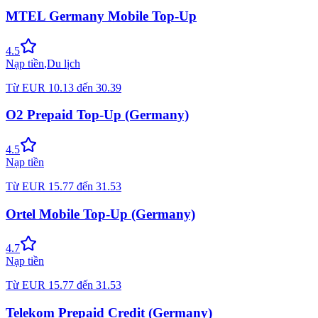
MTEL Germany Mobile Top-Up
4.5
Nạp tiền
,
Du lịch
Từ
EUR
10.13
đến
30.39
O2 Prepaid Top-Up (Germany)
4.5
Nạp tiền
Từ
EUR
15.77
đến
31.53
Ortel Mobile Top-Up (Germany)
4.7
Nạp tiền
Từ
EUR
15.77
đến
31.53
Telekom Prepaid Credit (Germany)