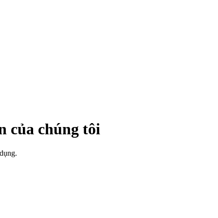
n của chúng tôi
 dụng.