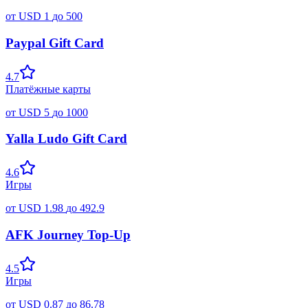
от
USD
1
до
500
Paypal Gift Card
4.7
Платёжные карты
от
USD
5
до
1000
Yalla Ludo Gift Card
4.6
Игры
от
USD
1.98
до
492.9
AFK Journey Top-Up
4.5
Игры
от
USD
0.87
до
86.78