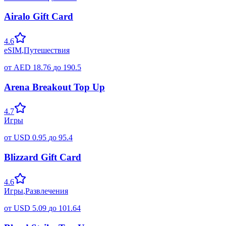
Airalo Gift Card
4.6
eSIM
,
Путешествия
от
AED
18.76
до
190.5
Arena Breakout Top Up
4.7
Игры
от
USD
0.95
до
95.4
Blizzard Gift Card
4.6
Игры
,
Развлечения
от
USD
5.09
до
101.64