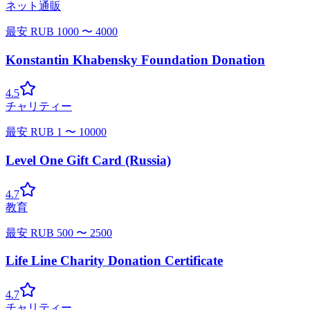
ネット通販
最安
RUB
1000
〜
4000
Konstantin Khabensky Foundation Donation
4.5
チャリティー
最安
RUB
1
〜
10000
Level One Gift Card (Russia)
4.7
教育
最安
RUB
500
〜
2500
Life Line Charity Donation Certificate
4.7
チャリティー