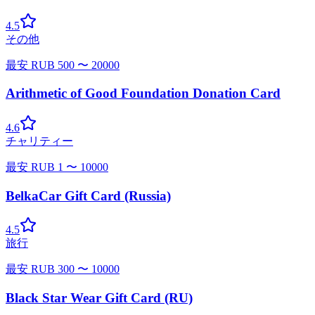
4.5
その他
最安
RUB
500
〜
20000
Arithmetic of Good Foundation Donation Card
4.6
チャリティー
最安
RUB
1
〜
10000
BelkaCar Gift Card (Russia)
4.5
旅行
最安
RUB
300
〜
10000
Black Star Wear Gift Card (RU)