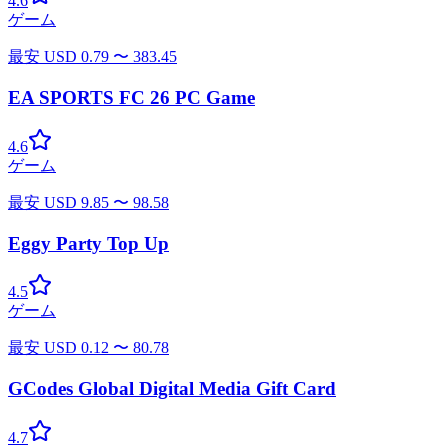
4.6
ゲーム
最安
USD
0.79
〜
383.45
EA SPORTS FC 26 PC Game
4.6
ゲーム
最安
USD
9.85
〜
98.58
Eggy Party Top Up
4.5
ゲーム
最安
USD
0.12
〜
80.78
GCodes Global Digital Media Gift Card
4.7