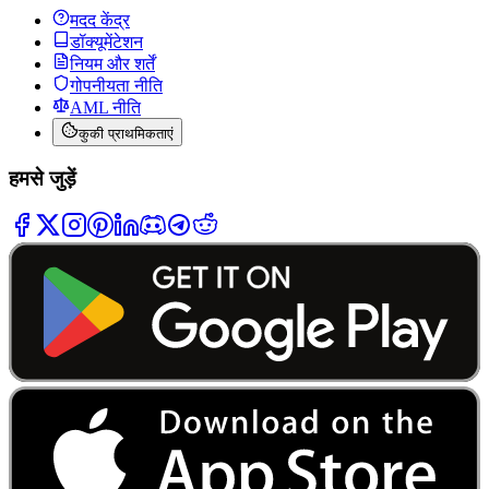
मदद केंद्र
डॉक्यूमेंटेशन
नियम और शर्तें
गोपनीयता नीति
AML नीति
कुकी प्राथमिकताएं
हमसे जुड़ें