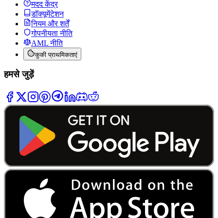
मदद केंद्र
डॉक्यूमेंटेशन
नियम और शर्तें
गोपनीयता नीति
AML नीति
कुकी प्राथमिकताएं
हमसे जुड़ें