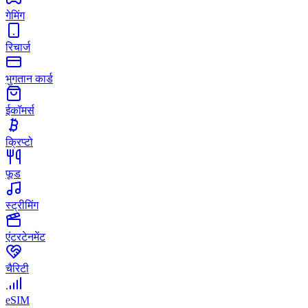
गेमिंग
रिचार्ज
भुगतान कार्ड
ईकॉमर्स
क्रिप्टो
फूड
स्ट्रीमिंग
एंटरटेनमेंट
चैरिटी
eSIM