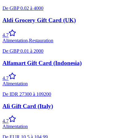
De
GBP
0.02
à
4000
Aldi Grocery Gift Card (UK)
4.7
Alimentation
,
Restauration
De
GBP
0.01
à
2000
Alfamart Gift Card (Indonesia)
4.7
Alimentation
De
IDR
27300
à
109200
Alì Gift Card (Italy)
4.7
Alimentation
De
EUR
10.5
à
104.99