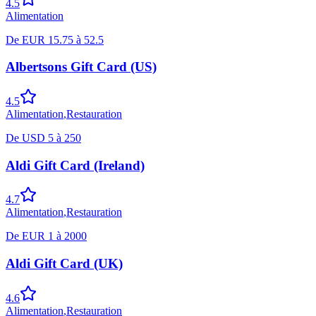
4.5
Alimentation
De
EUR
15.75
à
52.5
Albertsons Gift Card (US)
4.5
Alimentation
,
Restauration
De
USD
5
à
250
Aldi Gift Card (Ireland)
4.7
Alimentation
,
Restauration
De
EUR
1
à
2000
Aldi Gift Card (UK)
4.6
Alimentation
,
Restauration