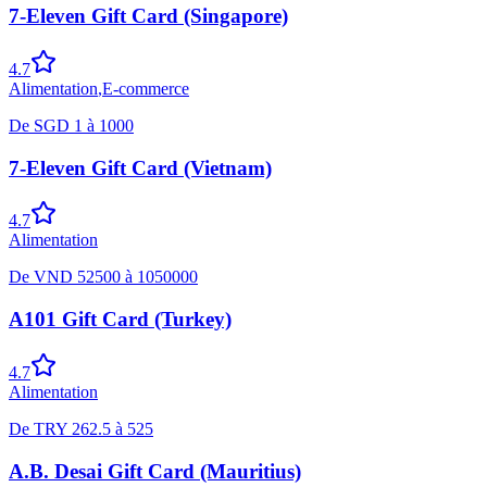
7-Eleven Gift Card (Singapore)
4.7
Alimentation
,
E-commerce
De
SGD
1
à
1000
7-Eleven Gift Card (Vietnam)
4.7
Alimentation
De
VND
52500
à
1050000
A101 Gift Card (Turkey)
4.7
Alimentation
De
TRY
262.5
à
525
A.B. Desai Gift Card (Mauritius)