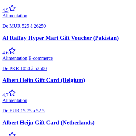
4.5
Alimentation
De
MUR
525
à
26250
Al Raffay Hyper Mart Gift Voucher (Pakistan)
4.6
Alimentation
,
E-commerce
De
PKR
1050
à
52500
Albert Heijn Gift Card (Belgium)
4.7
Alimentation
De
EUR
15.75
à
52.5
Albert Heijn Gift Card (Netherlands)