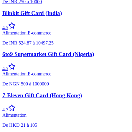
De
INR
250
à
10000
Blinkit Gift Card (India)
4.5
Alimentation
,
E-commerce
De
INR
524.87
à
10497.25
6to9 Supermarket Gift Card (Nigeria)
4.5
Alimentation
,
E-commerce
De
NGN
500
à
1000000
7-Eleven Gift Card (Hong Kong)
4.7
Alimentation
De
HKD
21
à
105