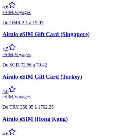
4.6
eSIM
,
Voyages
De
OMR
2.1
à
19.95
Airalo eSIM Gift Card (Singapore)
4.5
eSIM
,
Voyages
De
SGD
72.56
à
79.42
Airalo eSIM Gift Card (Turkey)
4.6
eSIM
,
Voyages
De
TRY
358.05
à
1792.35
Airalo eSIM (Hong Kong)
4.6