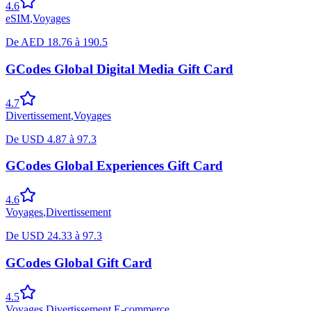
4.6
eSIM
,
Voyages
De
AED
18.76
à
190.5
GCodes Global Digital Media Gift Card
4.7
Divertissement
,
Voyages
De
USD
4.87
à
97.3
GCodes Global Experiences Gift Card
4.6
Voyages
,
Divertissement
De
USD
24.33
à
97.3
GCodes Global Gift Card
4.5
Voyages
,
Divertissement
,
E-commerce