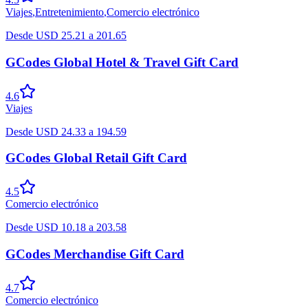
Viajes
,
Entretenimiento
,
Comercio electrónico
Desde
USD
25.21
a
201.65
GCodes Global Hotel & Travel Gift Card
4.6
Viajes
Desde
USD
24.33
a
194.59
GCodes Global Retail Gift Card
4.5
Comercio electrónico
Desde
USD
10.18
a
203.58
GCodes Merchandise Gift Card
4.7
Comercio electrónico