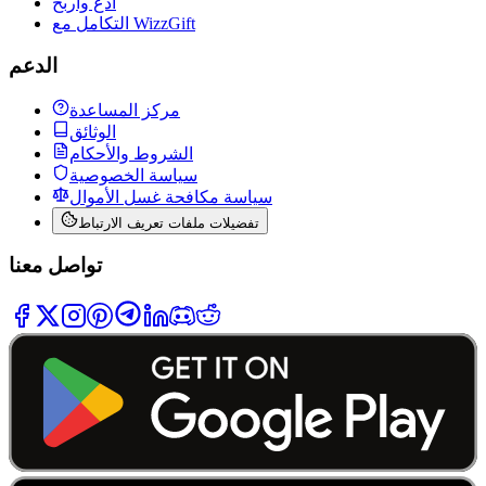
ادعُ واربح
التكامل مع WizzGift
الدعم
مركز المساعدة
الوثائق
الشروط والأحكام
سياسة الخصوصية
سياسة مكافحة غسل الأموال
تفضيلات ملفات تعريف الارتباط
تواصل معنا