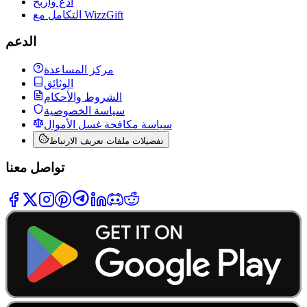
ادعُ واربح
التكامل مع WizzGift
الدعم
مركز المساعدة
الوثائق
الشروط والأحكام
سياسة الخصوصية
سياسة مكافحة غسل الأموال
تفضيلات ملفات تعريف الارتباط
تواصل معنا