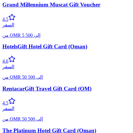
Grand Millennium Muscat Gift Voucher
4.5
السفر
إلى
500
5
OMR
من
HotelsGift Hotel Gift Card (Oman)
4.6
السفر
إلى
500
50
OMR
من
RentacarGift Travel Gift Card (OM)
4.5
السفر
إلى
500
50
OMR
من
The Platinum Hotel Gift Card (Oman)