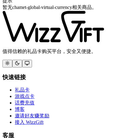
提示
暂无chamet-global-virtual-currency相关商品。
值得信赖的礼品卡购买平台，安全又便捷。
快速链接
礼品卡
游戏点卡
话费充值
博客
邀请好友赚奖励
接入 WizzGift
客服