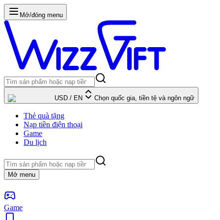
Mở/đóng menu
USD
/
EN
Chọn quốc gia, tiền tệ và ngôn ngữ
Thẻ quà tặng
Nạp tiền điện thoại
Game
Du lịch
Mở menu
Game