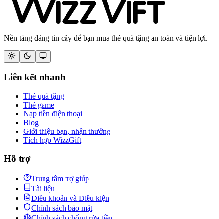
Nền tảng đáng tin cậy để bạn mua thẻ quà tặng an toàn và tiện lợi.
Liên kết nhanh
Thẻ quà tặng
Thẻ game
Nạp tiền điện thoại
Blog
Giới thiệu bạn, nhận thưởng
Tích hợp WizzGift
Hỗ trợ
Trung tâm trợ giúp
Tài liệu
Điều khoản và Điều kiện
Chính sách bảo mật
Chính sách chống rửa tiền