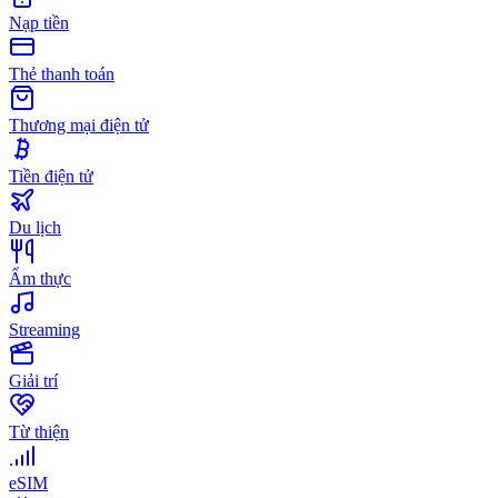
Nạp tiền
Thẻ thanh toán
Thương mại điện tử
Tiền điện tử
Du lịch
Ẩm thực
Streaming
Giải trí
Từ thiện
eSIM