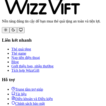
Nền tảng đáng tin cậy để bạn mua thẻ quà tặng an toàn và tiện lợi.
Liên kết nhanh
Thẻ quà tặng
Thẻ game
Nạp tiền điện thoại
Blog
Giới thiệu bạn, nhận thưởng
Tích hợp WizzGift
Hỗ trợ
Trung tâm trợ giúp
Tài liệu
Điều khoản và Điều kiện
Chính sách bảo mật