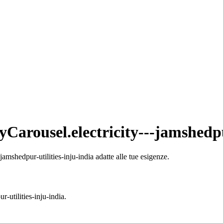
yCarousel.electricity---jamshedpu
amshedpur-utilities-inju-india adatte alle tue esigenze.
-utilities-inju-india.