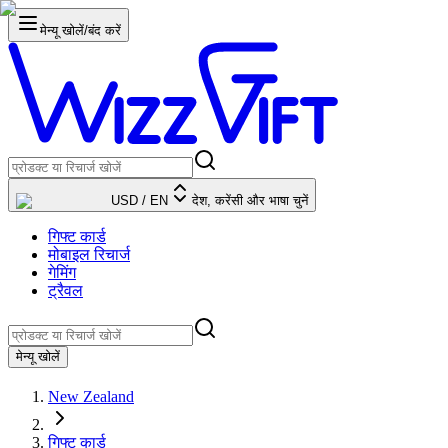
मेन्यू खोलें/बंद करें
USD
/
EN
देश, करेंसी और भाषा चुनें
गिफ्ट कार्ड
मोबाइल रिचार्ज
गेमिंग
ट्रैवल
मेन्यू खोलें
New Zealand
गिफ्ट कार्ड