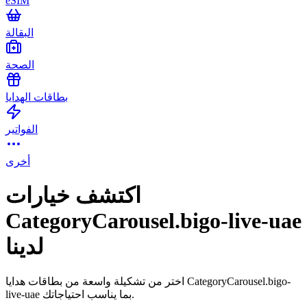
eSIM
البقالة
الصحة
بطاقات الهدايا
الفواتير
أخرى
اكتشف خيارات
CategoryCarousel.bigo-live-uae
لدينا
اختر من تشكيلة واسعة من بطاقات هدايا CategoryCarousel.bigo-
live-uae بما يناسب احتياجاتك.