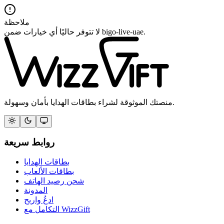
ملاحظة
لا تتوفر حاليًا أي خيارات ضمن bigo-live-uae.
منصتك الموثوقة لشراء بطاقات الهدايا بأمان وسهولة.
روابط سريعة
بطاقات الهدايا
بطاقات الألعاب
شحن رصيد الهاتف
المدونة
ادعُ واربح
التكامل مع WizzGift